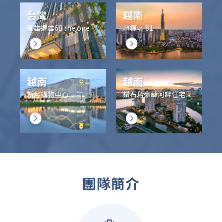
台灣
越南
高雄遠雄68 the one
地標塔 81
越南
越南
新月購物中心
鑽石島豪華河畔住宅區
團隊簡介