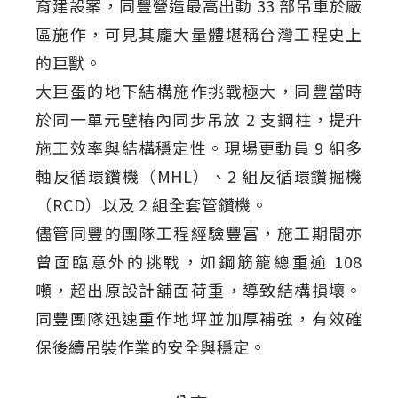
育建設案，同豐營造最高出動 33 部吊車於廠
區施作，可見其龐大量體堪稱台灣工程史上
的巨獸。
大巨蛋的地下結構施作挑戰極大，同豐當時
於同一單元壁樁內同步吊放 2 支鋼柱，提升
施工效率與結構穩定性。現場更動員 9 組多
軸反循環鑽機（MHL）、2 組反循環鑽掘機
（RCD）以及 2 組全套管鑽機。
儘管同豐的團隊工程經驗豐富，施工期間亦
曾面臨意外的挑戰，如鋼筋籠總重逾 108
噸，超出原設計舖面荷重，導致結構損壞。
同豐團隊迅速重作地坪並加厚補強，有效確
保後續吊裝作業的安全與穩定。